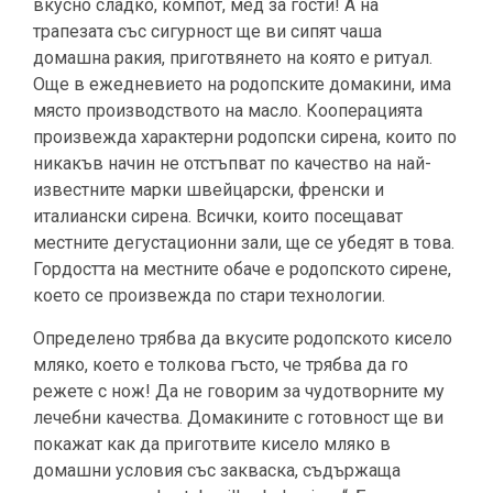
вкусно сладко, компот, мед за гости! А на
трапезата със сигурност ще ви сипят чаша
домашна ракия, приготвянето на която е ритуал.
Още в ежедневието на родопските домакини, има
място производството на масло. Кооперацията
произвежда характерни родопски сирена, които по
никакъв начин не отстъпват по качество на най-
известните марки швейцарски, френски и
италиански сирена. Всички, които посещават
местните дегустационни зали, ще се убедят в това.
Гордостта на местните обаче е родопското сирене,
което се произвежда по стари технологии.
Определено трябва да вкусите родопското кисело
мляко, което е толкова гъсто, че трябва да го
режете с нож! Да не говорим за чудотворните му
лечебни качества. Домакините с готовност ще ви
покажат как да приготвите кисело мляко в
домашни условия със закваска, съдържаща