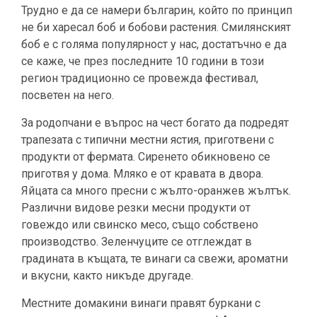
Трудно е да се намери българин, който по принцип
не би харесал боб и бобови растения. Смилянският
боб е с голяма популярност у нас, достатъчно е да
се каже, че през последните 10 години в този
регион традиционно се провежда фестивал,
посветен на него.
За родопчани е въпрос на чест богато да подредят
трапезата с типични местни ястия, приготвени с
продукти от фермата. Сиренето обикновено се
приготвя у дома. Мляко е от кравата в двора.
Яйцата са много пресни с жълто-оранжев жълтък.
Различни видове резки месни продукти от
говеждо или свинско месо, също собствено
производство. Зеленчуците се отглеждат в
градината в къщата, те винаги са свежи, ароматни
и вкусни, както никъде другаде.
Местните домакини винаги правят буркани с