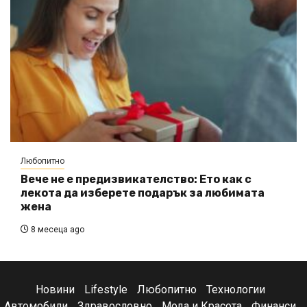
Любопитно
Вече не е предизвикателство: Ето как с
лекота да изберете подарък за любимата
жена
8 месеца ago
Новини
Lifestyle
Любопитно
Технологии
Автомобили
Здравословно
Мода и Красота
Финанси