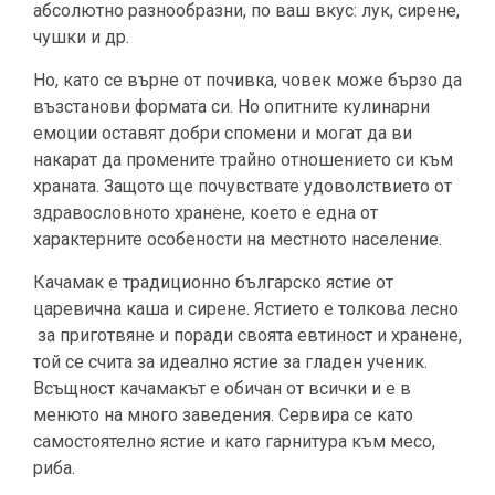
абсолютно разнообразни, по ваш вкус: лук, сирене,
чушки и др.
Но, като се върне от почивка, човек може бързо да
възстанови формата си. Но опитните кулинарни
емоции оставят добри спомени и могат да ви
накарат да промените трайно отношението си към
храната. Защото ще почувствате удоволствието от
здравословното хранене, което е една от
характерните особености на местното население.
Качамак е традиционно българско ястие от
царевична каша и сирене. Ястието е толкова лесно
за приготвяне и поради своята евтиност и хранене,
той се счита за идеално ястие за гладен ученик.
Всъщност качамакът е обичан от всички и е в
менюто на много заведения. Сервира се като
самостоятелно ястие и като гарнитура към месо,
риба.