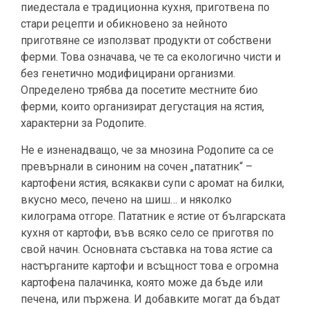
пиедестала е традиционна кухня, приготвена по
стари рецепти и обикновено за нейното
приготвяне се използват продукти от собствени
ферми. Това означава, че те са екологично чисти и
без генетично модифицирани организми.
Определено трябва да посетите местните био
ферми, които организират дегустация на ястия,
характерни за Родопите.
Не е изненадващо, че за мнозина Родопите са се
превърнали в синоним на сочен „пататник“ –
картофени ястия, всякакви супи с аромат на билки,
вкусно месо, печено на шиш… и няколко
килограма отгоре. Пататник е ястие от българската
кухня от картофи, във всяко село се приготвя по
свой начин. Основната съставка на това ястие са
настърганите картофи и всъщност това е огромна
картофена палачинка, която може да бъде или
печена, или пържена. И добавките могат да бъдат