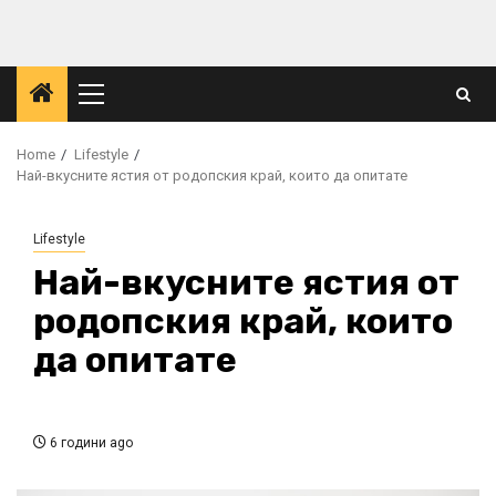
Skip
to
content
Primary
Menu
Home
Lifestyle
Най-вкусните ястия от родопския край, които да опитате
Lifestyle
Най-вкусните ястия от
родопския край, които
да опитате
6 години ago