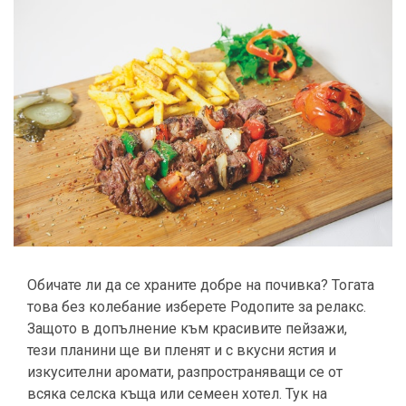
Обичате ли да се храните добре на почивка? Тогата
това без колебание изберете Родопите за релакс.
Защото в допълнение към красивите пейзажи,
тези планини ще ви пленят и с вкусни ястия и
изкусителни аромати, разпространяващи се от
всяка селска къща или семеен хотел. Тук на