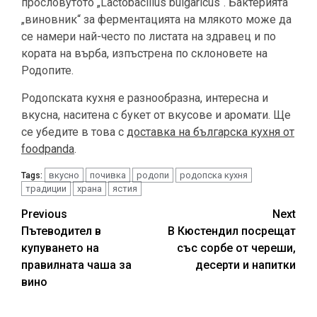
прословутото „Lactobacillus bulgaricus“. Бактерията
„виновник“ за ферментацията на млякото може да
се намери най-често по листата на здравец и по
кората на върба, изпъстрена по склоновете на
Родопите.
Родопската кухня е разнообразна, интересна и
вкусна, наситена с букет от вкусове и аромати. Ще
се убедите в това с
доставка на българска кухня от
foodpanda
.
вкусно
почивка
родопи
родопска кухня
Tags:
традиции
храна
ястия
Continue
Previous
Next
Пътеводител в
В Кюстендил посрещат
Reading
купуването на
със сорбе от череши,
правилната чаша за
десерти и напитки
вино