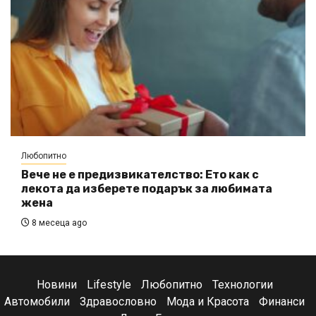
Любопитно
Вече не е предизвикателство: Ето как с
лекота да изберете подарък за любимата
жена
8 месеца ago
Новини
Lifestyle
Любопитно
Технологии
Автомобили
Здравословно
Мода и Красота
Финанси