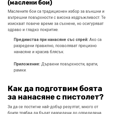
(маслени бои)
Маслените бои са традиционен избор за външни и
вътрешни повърхности с висока издръжливост. Те
изискват повече време за съхнене, но осигуряват
здраво и гладко покритие.
Предимства при нанасяне със спрей:
Ако са
разредени правилно, позволяват прецизно
нанасяне и красив блясък.
Приложение:
Дървени повърхности, врати,
рамки.
Как да подготвим боята
за нанасяне с пистолет?
За да се постигне най-добър резултат, много от
боите трябва да бъдат разредени до определена