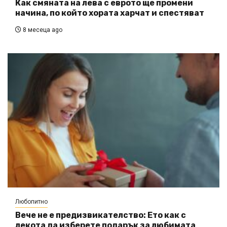
Как смяната на лева с еврото ще промени
начина, по който хората харчат и спестяват
8 месеца ago
Любопитно
Вече не е предизвикателство: Ето как с
лекота да изберете подарък за любимата