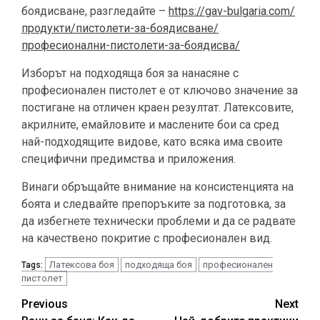
боядисване, разгледайте –
https://gav-bulgaria.com/
продукти/пистолети-за-боядисване/
професионални-пистолети-за-боядисва/
Изборът на подходяща боя за нанасяне с
професионален пистолет е от ключово значение за
постигане на отличен краен резултат. Латексовите,
акрилните, емайловите и маслените бои са сред
най-подходящите видове, като всяка има своите
специфични предимства и приложения.
Винаги обръщайте внимание на консистенцията на
боята и следвайте препоръките за подготовка, за
да избегнете технически проблеми и да се радвате
на качествено покритие с професионален вид.
Латексова боя
подходяща боя
професионален
Tags:
пистолет
Continue
Previous
Next