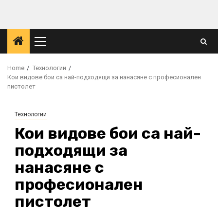
Skip
to
content
Primary
Menu
Home
Технологии
Кои видове бои са най-подходящи за нанасяне с професионален
пистолет
Технологии
Кои видове бои са най-
подходящи за
нанасяне с
професионален
пистолет