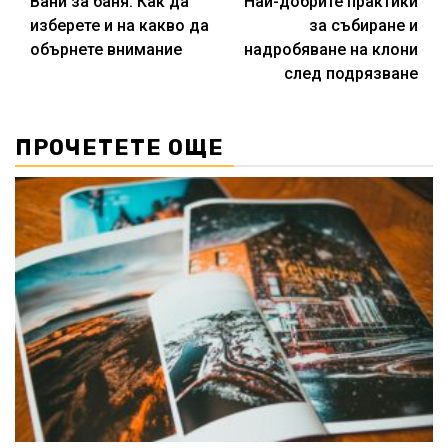
Вани за баня: Как да
Най-добрите практики
Reading
изберете и на какво да
за събиране и
обърнете внимание
надробяване на клони
след подрязване
ПРОЧЕТЕТЕ ОЩЕ