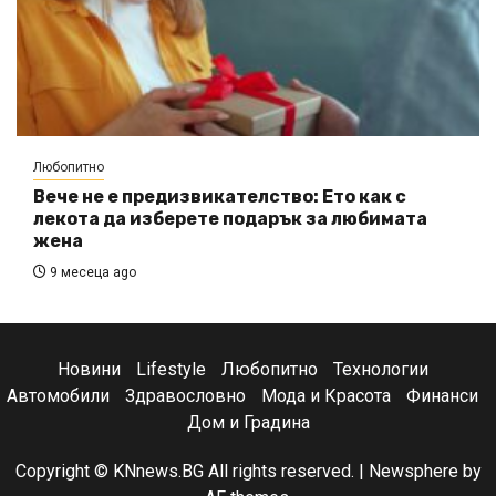
Любопитно
Вече не е предизвикателство: Ето как с
лекота да изберете подарък за любимата
жена
9 месеца ago
Новини
Lifestyle
Любопитно
Технологии
Автомобили
Здравословно
Мода и Красота
Финанси
Дом и Градина
Copyright © KNnews.BG All rights reserved.
|
Newsphere
by