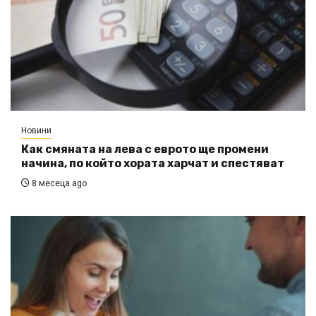
Новини
Как смяната на лева с еврото ще промени
начина, по който хората харчат и спестяват
8 месеца ago