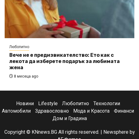
Любопитно
Вече не е предизвикателство: Ето как с
лекота да изберете подарък за любимата
жена
8 месеца ago
Новини
Lifestyle
Любопитно
Технологии
Автомобили
Здравословно
Мода и Красота
Финанси
Дом и Градина
Copyright © KNnews.BG All rights reserved.
|
Newsphere
by