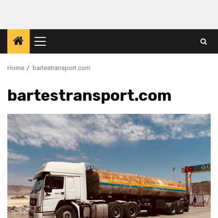
Skip
to
content
Primary
Menu
Home
bartestransport.com
bartestransport.com