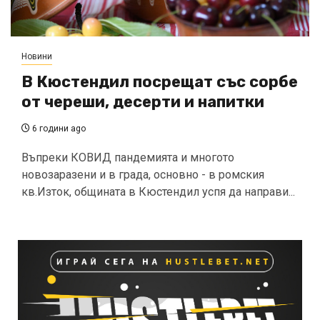
Новини
В Кюстендил посрещат със сорбе
от череши, десерти и напитки
6 години ago
Въпреки КОВИД пандемията и многото
новозаразени и в града, основно - в ромския
кв.Изток, общината в Кюстендил успя да направи...