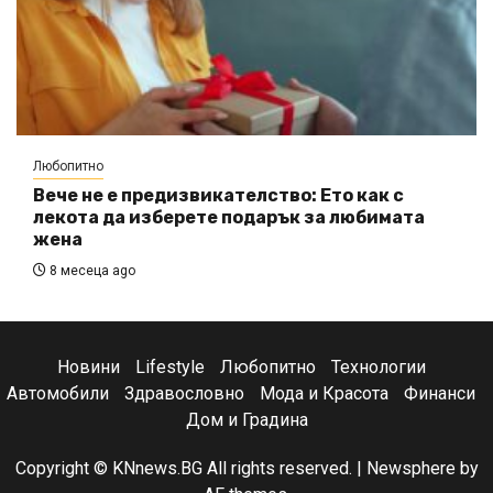
Любопитно
Вече не е предизвикателство: Ето как с
лекота да изберете подарък за любимата
жена
8 месеца ago
Новини
Lifestyle
Любопитно
Технологии
Автомобили
Здравословно
Мода и Красота
Финанси
Дом и Градина
Copyright © KNnews.BG All rights reserved.
|
Newsphere
by