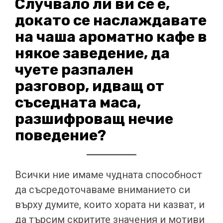
Случвало ли ви се е,
докато се наслаждавате
на чаша ароматно кафе в
някое заведение, да
чуете разпален
разговор, идващ от
съседната маса,
разшифроващ нечие
поведение?
Всички ние имаме чудната способност
да съсредоточаваме вниманието си
върху думите, които хората ни казват, и
да търсим скритите значения и мотиви