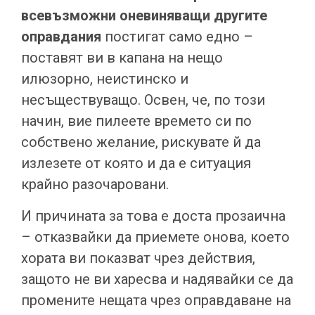
всевъзможни оневиняващи другите
оправдания
постигат само едно –
поставят ви в капана на нещо
илюзорно, неистинско и
несъществуващо. Освен, че, по този
начин, вие пилеете времето си по
собствено желание, рискувате й да
излезете от която и да е ситуация
крайно разочаровани.
И причината за това е доста прозаична
– отказвайки да приемете онова, което
хората ви показват чрез действия,
защото не ви харесва и надявайки се да
промените нещата чрез оправдаване на