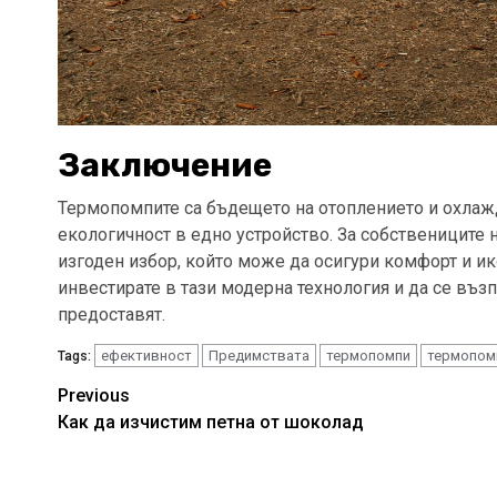
Заключение
Термопомпите са бъдещето на отоплението и охлаж
екологичност в едно устройство. За собствениците
изгоден избор, който може да осигури комфорт и и
инвестирате в тази модерна технология и да се въз
предоставят.
ефективност
Предимствата
термопомпи
термопомп
Tags:
Continue
Previous
Как да изчистим петна от шоколад
Reading