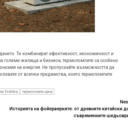
дането. Те комбинират ефективност, икономичност и
 на големи жилища и бизнеси, термопомпите са особено
кономия на енергия. Не пропускайте възможността да
ползвате от всички предимства, които термопомпите
и Toshiba
термопомпи цена
Nex
Историята на фойерверките: от древните китайски д
съвременните шедьовр