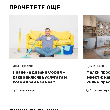
ПРОЧЕТЕТЕ ОЩЕ
Дом и Градина
Дом и Градина
Пране на дивани София –
Малки прос
какво включва услугата и
ефекти: ка
кога е време за нея?
килим прео
1 година ago
1 година ago