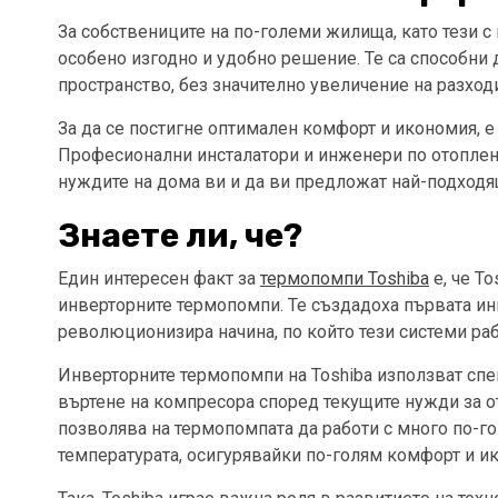
За собствениците на по-големи жилища, като тези с
особено изгодно и удобно решение. Те са способни
пространство, без значително увеличение на разходи
За да се постигне оптимален комфорт и икономия, 
Професионални инсталатори и инженери по отоплен
нуждите на дома ви и да ви предложат най-подход
Знаете ли, че?
Един интересен факт за
термопомпи Toshiba
е, че To
инверторните термопомпи. Те създадоха първата ин
революционизира начина, по който тези системи раб
Инверторните термопомпи на Toshiba използват спе
въртене на компресора според текущите нужди за о
позволява на термопомпата да работи с много по-г
температурата, осигурявайки по-голям комфорт и ик