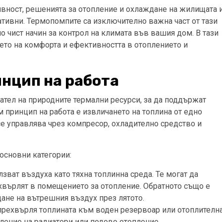
ивност, решенията за отопление и охлаждане на жилищата 
ативни. Термопомпите са изключително важна част от тази
 чист начин за контрол на климата във вашия дом. В тази
то на комфорта и ефективността в отоплението и
нцип на работа
ател на природните термални ресурси, за да поддържат
 принцип на работа е извличането на топлина от едно
се управлява чрез компресор, охладително средство и
основни категории:
лзват въздуха като тяхна топлинна среда. Те могат да
ехвърлят в помещението за отопление. Обратното също е
дане на вътрешния въздух през лятото.
а прехвърля топлината към воден резервоар или отоплителн
пление на радиатори или подово отопление.