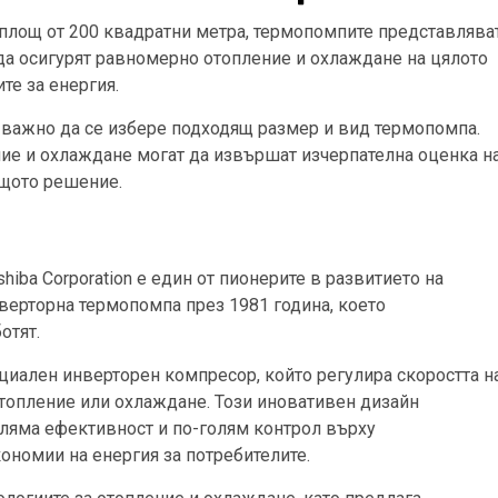
 площ от 200 квадратни метра, термопомпите представлява
 да осигурят равномерно отопление и охлаждане на цялото
те за енергия.
е важно да се избере подходящ размер и вид термопомпа.
ие и охлаждане могат да извършат изчерпателна оценка н
ящото решение.
shiba Corporation е един от пионерите в развитието на
верторна термопомпа през 1981 година, което
отят.
циален инверторен компресор, който регулира скоростта н
топление или охлаждане. Този иновативен дизайн
оляма ефективност и по-голям контрол върху
ономии на енергия за потребителите.