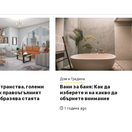
Дом и Градина
транства, големи
Вани за баня: Как да
к правоъгълният
изберете и на какво да
бразява стаята
обърнете внимание
1 година ago