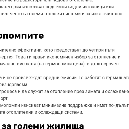
и категория използват подземни водни източници или
зват често в големи топлови системи и са изключително
опомпите
ително ефективни, като предоставят до четири пъти
ергия. Това ги прави икономичен избор за отопление и
ачално високата (на
термопомпи цена
), в дългосрочен
 и не произвеждат вредни емисии. Те работят с термалнат
неизчерпаема.
роцеса и да служат за отопление през зимата и охлаждане
орт.
ермопомпи изискват минимална поддръжка и имат по-дълъг
ите отоплителни и охлаждащи системи.
 за големи жилища