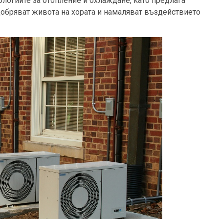
нологиите за отопление и охлаждане, като предлага
обряват живота на хората и намаляват въздействието