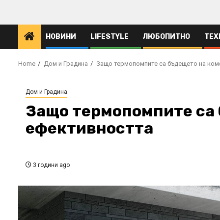
Skip
to
content
НОВИНИ
LIFESTYLE
ЛЮБОПИТНО
ТЕХ
Home
Дом и Градина
Защо термопомпите са бъдещето на ком
Дом и Градина
Защо термопомпите са 
ефективността
3 години ago