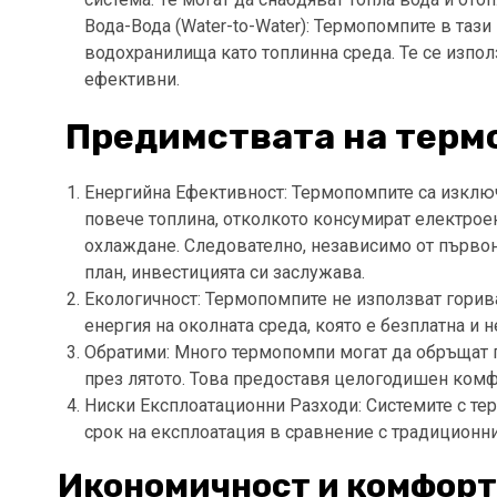
Вода-Вода (Water-to-Water): Термопомпите в таз
водохранилища като топлинна среда. Те се изпол
ефективни.
Предимствата на терм
Енергийна Ефективност: Термопомпите са изключ
повече топлина, отколкото консумират електроен
охлаждане. Следователно, независимо от първон
план, инвестицията си заслужава.
Екологичност: Термопомпите не използват горива
енергия на околната среда, която е безплатна и 
Обратими: Много термопомпи могат да обръщат п
през лятото. Това предоставя целогодишен комф
Ниски Експлоатационни Разходи: Системите с т
срок на експлоатация в сравнение с традиционн
Икономичност и комфорт