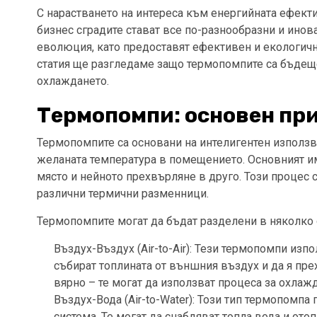
С нарастването на интереса към енергийната ефект
бизнес сградите стават все по-разнообразни и инов
еволюция, като предоставят ефективен и екологично
статия ще разгледаме защо термопомпите са бъдеще
охлаждането.
Термопомпи: основен при
Термопомпите са основани на интелигентен използв
желаната температура в помещението. Основният им
място и нейното прехвърляне в друго. Този процес 
различни термични разменници.
Термопомпите могат да бъдат разделени в няколко 
Въздух-Въздух (Air-to-Air): Тези термопомпи изпо
събират топлината от външния въздух и да я пр
вярно – те могат да използват процеса за охлаж
Въздух-Вода (Air-to-Water): Този тип термопомп
система. Те могат да снабдяват топла вода и ото