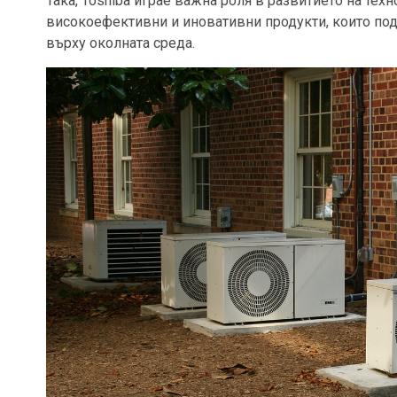
Така, Toshiba играе важна роля в развитието на тех
високоефективни и иновативни продукти, които под
върху околната среда.