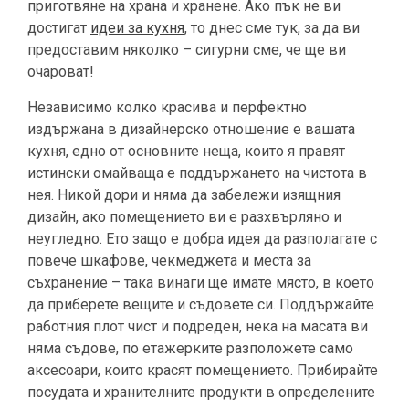
приготвяне на храна и хранене. Ако пък не ви
достигат
идеи за кухня
, то днес сме тук, за да ви
предоставим няколко – сигурни сме, че ще ви
очароват!
Независимо колко красива и перфектно
издържана в дизайнерско отношение е вашата
кухня, едно от основните неща, които я правят
истински омайваща е поддържането на чистота в
нея. Никой дори и няма да забележи изящния
дизайн, ако помещението ви е разхвърляно и
неугледно. Ето защо е добра идея да разполагате с
повече шкафове, чекмеджета и места за
съхранение – така винаги ще имате място, в което
да приберете вещите и съдовете си. Поддържайте
работния плот чист и подреден, нека на масата ви
няма съдове, по етажерките разположете само
аксесоари, които красят помещението. Прибирайте
посудата и хранителните продукти в определените