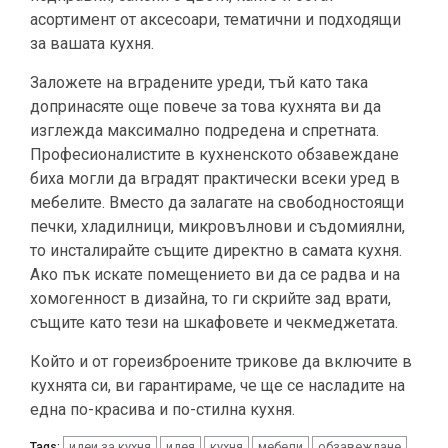
асортимент от аксесоари, тематични и подходящи
за вашата кухня.
Заложете на вградените уреди, тъй като така
допринасяте още повече за това кухнята ви да
изглежда максимално подредена и спретната.
Професионалистите в кухненското обзавеждане
биха могли да вградят практически всеки уред в
мебелите. Вместо да залагате на свободностоящи
печки, хладилници, микровълнови и съдомиялни,
то инсталирайте същите директно в самата кухня.
Ако пък искате помещението ви да се радва и на
хомогенност в дизайна, то ги скрийте зад врати,
същите като тези на шкафовете и чекмеджетата.
Който и от гореизброените трикове да включите в
кухнята си, ви гарантираме, че ще се насладите на
една по-красива и по-стилна кухня.
идеи за кухня
идея
кухня
мебели
обзавеждане
Tags: