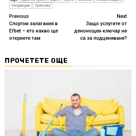
тенденции
трикове
Continue
Previous
Next
Спортни залагания в
Защо услугите от
Reading
Efbet – ето какво ще
денонощен ключар не
откриете там
са за подценяване?
ПРОЧЕТЕТЕ ОЩЕ