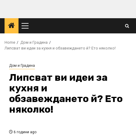
Skip
to
content
Primary
Menu
Home
Дом и Градина
Липсват ви идеи за кухня и обзавеждането й? Ето няколко!
Дом и Градина
Липсват ви идеи за
кухня и
обзавеждането й? Ето
няколко!
6 години ago