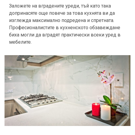
Заложете на вградените уреди, тъй като така
допринасяте още повече за това кухнята ви да
изглежда максимално подредена и спретната.
Професионалистите в кухненското обзавеждане
биха могли да вградят практически всеки уред в
мебелите.