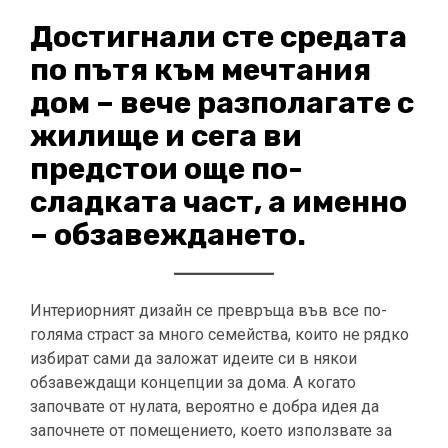
Достигнали сте средата
по пътя към мечтания
дом – вече разполагате с
жилище и сега ви
предстои още по-
сладката част, а именно
– обзавеждането.
Интериорният дизайн се превръща във все по-
голяма страст за много семейства, които не рядко
избират сами да заложат идеите си в някои
обзавеждащи концепции за дома. А когато
започвате от нулата, вероятно е добра идея да
започнете от помещението, което използвате за