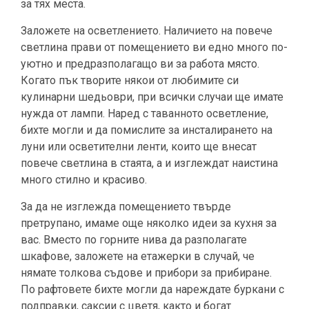
за тях места.
Заложете на осветлението. Наличието на повече
светлина прави от помещението ви едно много по-
уютно и предразполагащо ви за работа място.
Когато пък творите някои от любимите си
кулинарни шедьоври, при всички случаи ще имате
нужда от лампи. Наред с таванното осветление,
бихте могли и да помислите за инсталирането на
луни или осветителни ленти, които ще внесат
повече светлина в стаята, а и изглеждат наистина
много стилно и красиво.
За да не изглежда помещението твърде
претрупано, имаме още няколко идеи за кухня за
вас. Вместо по горните нива да разполагате
шкафове, заложете на етажерки в случай, че
нямате толкова съдове и прибори за прибиране.
По рафтовете бихте могли да нареждате буркани с
подправки, саксии с цветя, както и богат