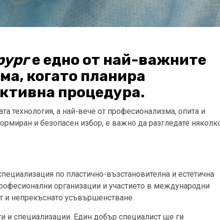
рург
е едно от най-важните
ма, когато планира
уктивна процедура.
та технология, а най-вече от професионализма, опита и
формиран и безопасен избор, е важно да разгледате няколк
пециализация по пластично-възстановителна и естетична
професионални организации и участието в международни
рт и непрекъснато усъвършенстване.
ти и специализации. Един добър специалист ще ги