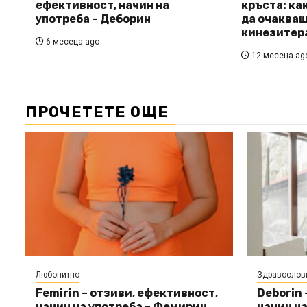
ефективност, начин на
кръста: ка
употреба – Деборин
да очакваш
кинезитер
6 месеца ago
12 месеца ag
ПРОЧЕТЕТЕ ОЩЕ
Любопитно
Здравослов
Femirin – отзиви, ефективност,
Deborin 
начин на употреба – Фемирин
начин на