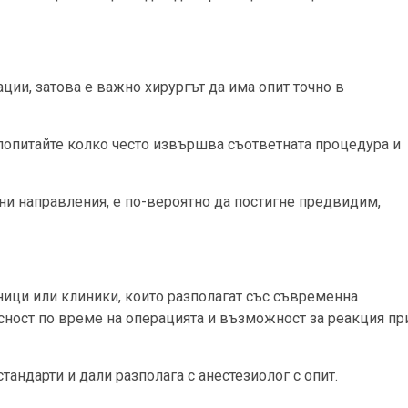
ии, затова е важно хирургът да има опит точно в
 попитайте колко често извършва съответната процедура и
ни направления, е по-вероятно да постигне предвидим,
ици или клиники, които разполагат със съвременна
асност по време на операцията и възможност за реакция пр
андарти и дали разполага с анестезиолог с опит.