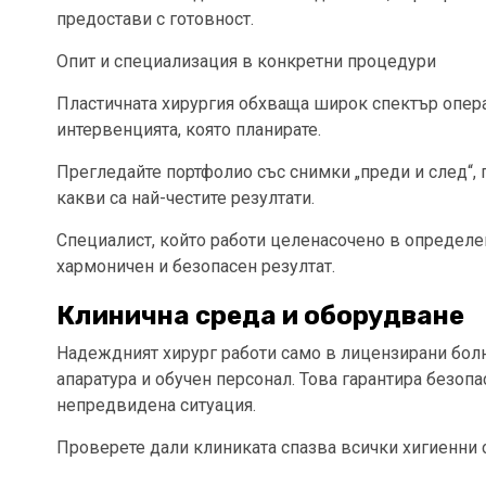
предостави с готовност.
Опит и специализация в конкретни процедури
Пластичната хирургия обхваща широк спектър операц
интервенцията, която планирате.
Прегледайте портфолио със снимки „преди и след“,
какви са най-честите резултати.
Специалист, който работи целенасочено в определе
хармоничен и безопасен резултат.
Клинична среда и оборудване
Надеждният хирург работи само в лицензирани болн
апаратура и обучен персонал. Това гарантира безоп
непредвидена ситуация.
Проверете дали клиниката спазва всички хигиенни ст