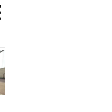
t
а
а