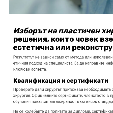
Изборът на пластичен хи
решения, които човек взе
естетична или реконстр
Резултатът не зависи само от метода или използвана
етичния подход на специалиста. За да направите ин
ключови аспекта.
Квалификация и сертификати
Проверете дали хирургът притежава необходимата с
хирургия. Официалните сертификати, членството в 
обучения показват ангажираност към висок станда
Не се колебайте да попитате за дипломи, сертифика