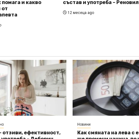
к помага и какво
състав и употреба – Реновил
 от
12 месеца ago
апевта
o
но
Новини
– отзиви, ефективност,
Как смяната на лева с 
 употреба – Деборин
ще промени начина, по