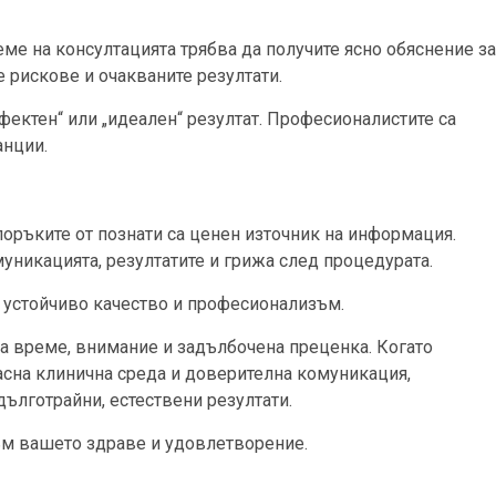
ме на консултацията трябва да получите ясно обяснение за
 рискове и очакваните резултати.
ектен“ или „идеален“ резултат. Професионалистите са
анции.
поръките от познати са ценен източник на информация.
уникацията, резултатите и грижа след процедурата.
 устойчиво качество и професионализъм.
ва време, внимание и задълбочена преценка. Когато
сна клинична среда и доверителна комуникация,
ълготрайни, естествени резултати.
ъм вашето здраве и удовлетворение.