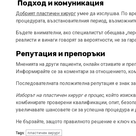
Подход и комуникация
Добрият пластичен хирург
умее да изслушва. По вре
процедурата, възстановителния период, възможните
Бъдете внимателни, ако специалистът обещава „перф
реалисти и винаги говорят за вероятности, не за гар
Репутация и препоръки
Мненията на други пациенти, онлайн отзивите и пре
Информирайте се за коментари за отношението, ком
Последователната положителна репутация е знак за
Изборът на пластичен хирург е процес
, който изиск
комбинирате проверени квалификации, опит, безопа
увеличавате шансовете си за успешна процедура и д
Не бързайте, защото правилното решение е ключ к
пластичен хирург
Tags: