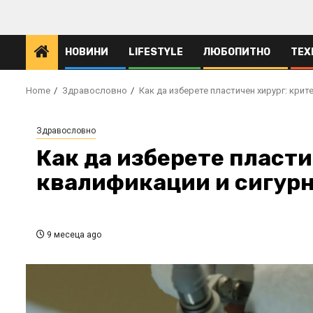
Skip
to
content
НОВИНИ
LIFESTYLE
ЛЮБОПИТНО
ТЕХ
Home
Здравословно
Как да изберете пластичен хирург: крит
Здравословно
Как да изберете пласти
квалификации и сигур
9 месеца ago