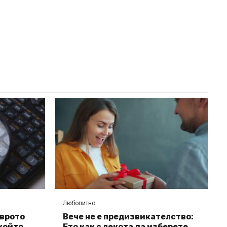
Любопитно
еврото
Вече не е предизвикателство:
 който
Ето как с лекота да изберете