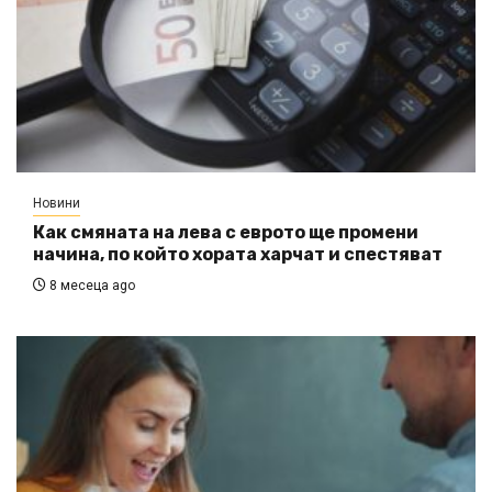
Новини
Как смяната на лева с еврото ще промени
начина, по който хората харчат и спестяват
8 месеца ago