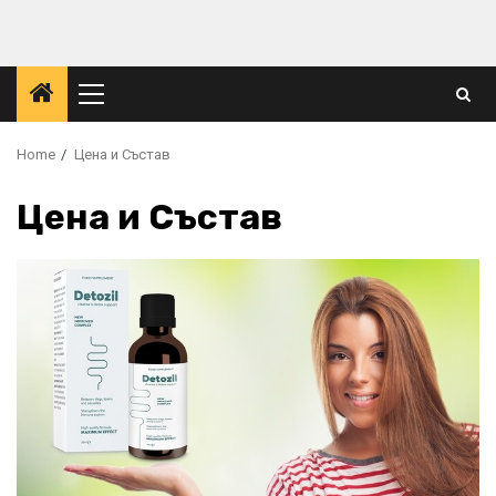
Skip
to
content
Primary
Menu
Home
Цена и Състав
Цена и Състав