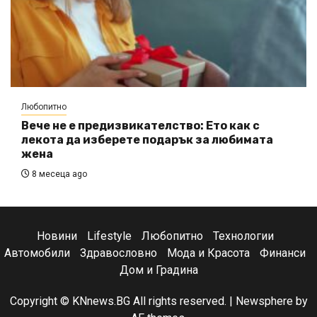
Любопитно
Вече не е предизвикателство: Ето как с
лекота да изберете подарък за любимата
жена
8 месеца ago
Новини
Lifestyle
Любопитно
Технологии
Автомобили
Здравословно
Мода и Красота
Финанси
Дом и Градина
Copyright © KNnews.BG All rights reserved.
|
Newsphere
by